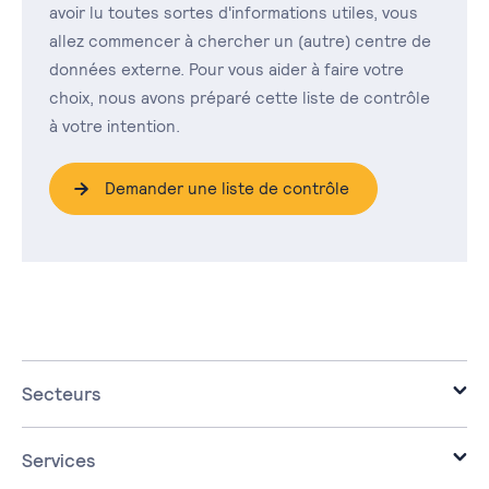
avoir lu toutes sortes d'informations utiles, vous
allez commencer à chercher un (autre) centre de
données externe. Pour vous aider à faire votre
choix, nous avons préparé cette liste de contrôle
à votre intention.
Demander une liste de contrôle
Secteurs
Bureaux d'avocats
PME
Services
Grande distribution