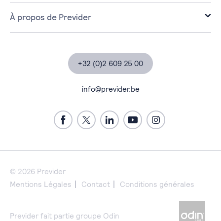
Infrastructure
Education et Haute écoles
Cloud
À propos de Previder
Workplace
À propos de Previder
Cyber Sécurité
Partenaires
Data & IA
Certifications
+32 (0)2 609 25 00
Services Managés
Études de cas
Services professionnels
Actualités
info@previder.be
Contact
Assistance
Emplois à Previder
Previder Portal
© 2026 Previder
Mentions Légales
Contact
Conditions générales
Previder fait partie groupe Odin