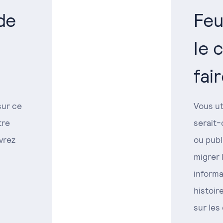
de
Feu
le 
fai
sur ce
Vous ut
tre
serait-
vrez
ou publ
migrer 
informa
histoir
sur les