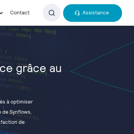
Contact
Assistance
nce grâce au
nés à optimiser
on de Synflows,
sfaction de