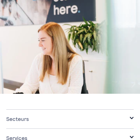
Secteurs
Bureaux d'avocats
PME
Services